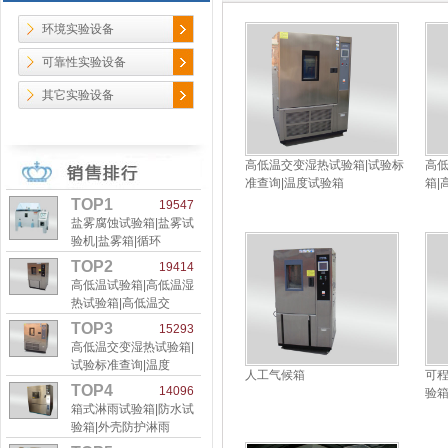
环境实验设备
可靠性实验设备
其它实验设备
高低温交变湿热试验箱|试验标
高低
准查询|温度试验箱
箱|
TOP1
19547
盐雾腐蚀试验箱|盐雾试
验机|盐雾箱|循环
TOP2
19414
高低温试验箱|高低温湿
热试验箱|高低温交
TOP3
15293
高低温交变湿热试验箱|
试验标准查询|温度
人工气候箱
可程
TOP4
14096
验
箱式淋雨试验箱|防水试
验箱|外壳防护淋雨