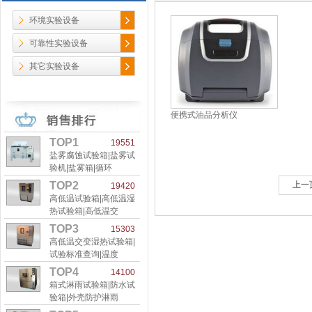
环境实验设备
可靠性实验设备
其它实验设备
便携式油品分析仪
TOP1
19551
盐雾腐蚀试验箱|盐雾试
验机|盐雾箱|循环
TOP2
上一
19420
高低温试验箱|高低温湿
热试验箱|高低温交
TOP3
15303
高低温交变湿热试验箱|
试验标准查询|温度
TOP4
14100
箱式淋雨试验箱|防水试
验箱|外壳防护淋雨