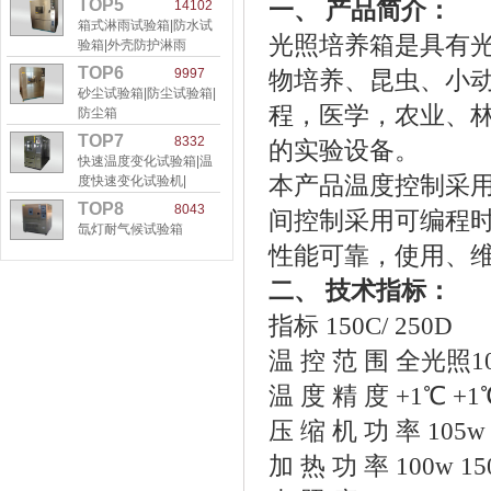
TOP5
一、 产品简介：
14102
箱式淋雨试验箱|防水试
光照培养箱是具有
验箱|外壳防护淋雨
TOP6
9997
物培养、昆虫、小动
砂尘试验箱|防尘试验箱|
程，医学，农业、
防尘箱
TOP7
8332
的实验设备。
快速温度变化试验箱|温
本产品温度控制采用
度快速变化试验机|
TOP8
8043
间控制采用可编程
氙灯耐气候试验箱
性能可靠，使用、
二、 技术指标：
指标 150C/ 250D
温 控 范 围 全光照10
温 度 精 度 +1℃ +1
压 缩 机 功 率 105w 
加 热 功 率 100w 15